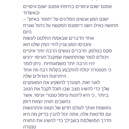
אמנם ישנם עיסויים בחיפה! אמנם ישנם עיסויים
באשדוד!
ישנם המון אנשים המלינים על “חוסר באיזון” –
תחושה כאילו וישנו דיסוננס המקשה על ניהול שגרת
היום.
אחד הדברים שבאמת החלטנו לעשות
והכניסו המון עניין לחיי המין שלנו הוא
סקס בטלפון. הדברים נעשים הרבה יותר איטיים
ויכולים לומר שהתחושות שמקבל העיסוי ירגיש
יהיו הרבה יותר משמעותיות . ניתן לומר
כי הטנטרה יכולה להתבצע בקלות רבה וזה אחד
היתרונות הגדולים שלה .
לאור זאת, תצטרך להשקיע את המאמצים
שלך כדי להשיג מצב שבו תוכל לקבל את הטוב
ביותר , כי היא ליהנות טיפול טנטרי ועיסוי, אשר
נחשבים חוויה יוצאת דופן
וחושפת אותך לעולם חדש של הנאה והתרגשות.
עם סדנאות אלה, אתה יכול להבין בדיוק מה היא
הדרך המושלמת בשבילך כדי להשיג את החוויה
טנטרה