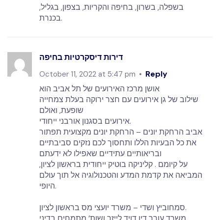
בשפלה, בשרון, בחיפה והקריות, בצפון, בגליל,
בכנרת.
דירות דיסקרטיות בחיפה
Reply
October 11, 2022 at 5:47 pm
אושן מרכז האירועים של תל אביב הוא
שילוב של גן אירועים עם חצר ירוקה בעלת צמחייה
שופעת, ואולם
אירועים בסגנון אורבני ייחודי.
אביב הרחקת יונים – הרחקת יונים מקצועית תפתור
את כל הבעיות הללו ותחסוך לכם נזקים סביבתיים
ובריאותיים עתידיים שאפילו לא ידעתם
על קיומם . קליניקה בוטיק ייחודית בראשון לציון,
המביאה את קדמת המדע והטכנולוגיה אל תוך עולם
היופי.
סמחוביץ ושדי – משרד יועצי מס בראשון לציון.
משרד עורך דין דויד לייזר ושות’ מתמחים בדיני