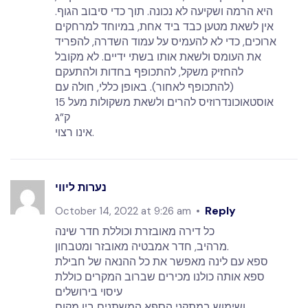
היא הרמה ושקיעה לא נכונה. תוך כדי סיבוב הגוף.
אין לשאת מטען כבד ביד אחת, במיוחד למרחקים
ארוכים, כדי לא להעמיס על עמוד השדרה, להפריד
את העומס ולשאת אותו בשתי ידיים. לא מקובל
להחזיק משקל, להתכופף בחדות ולהתעקם
(להתכופף לאחור). באופן כללי, חולה עם
אוסטאוכונדרוזיס להרים ולשאת משקולות מעל 15
ק”ג
אינו רצוי.
נערות ליווי
Reply
October 14, 2022 at 9:26 am
כל דירה מאובזרת וכוללת חדר שינה
מרהיב, חדר אמבטיה מאובזר ומטבחון.
ספא עם לינה מאפשר את כל ההנאה של חבילת
ספא אותה כולנו מכירים שברוב המקרים כוללת
עיסוי בירושלים
ושימוש במתקני הספא המשתנים בין מקום