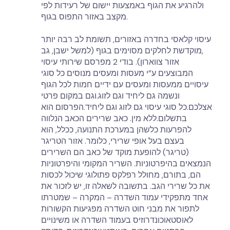
ולהרגיע את הגוף באמצעות יישום של רעידות לפי
מקצב באזור התפוס בגוף.
עיסוי קלאסי בחדרה באזורים, תשומת לב רבה יותר
מוקדשת לחלקים מסוימים בגוף (למשל ישבן, גב,
אזור צווארון). בודי 2 מפרסם שירותי עיסוי
המבוצעים ע”י מעסות ומעסים מנוסים כל סוגי
עיסויים ממעסות ומעסים עם ידיים חמות לכל הגוף
ונשמה גם ליחיד וגם לזוג.וגם במקום פרטי
אצלכם.כל סוגי עיסוי גם לזוג וגם ליחיד.הפרסום הוא
בתשלום.ללא מין. כאב שרירים הכאב הנלווה
להפרעות כלשהן במערכת התנועה, ככלל, הוא
בעצם בעל אופי שרירי, כלומר. אזור הטריגר
(טריגר) להופעת מוקד של כאב הם השרירים
הנמצאים בהיפרטוניות. השריר המקומי והיפרטוניות
הם, בתורם, מחולל רפלקס פתולוגי שיכול לכסות
את כל שרירי הגב. בתשובה לשאלה זו, יש לזכור את
אחד מתפקידי עמוד השדרה – המקרה – שמטרתו
לתפור את מבני חוט השדרה מפגיעות הקשורות
לאוסטאוכונדרוזיס בעמוד השדרה או משינויים