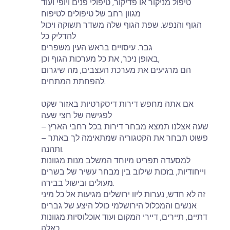
טיפול מניקור או פדיקור, טיפולי פנים ויופי ועוד
מגוון רחב של טיפולים לטיפוח
הגוף והנפש. שפת הגוף שלה משדר תשוקה ויכול
להדליק כל
גבר. עיסויים בראש העין משפרים
באופן ניכר, את כל מערכות הגוף וכן,
הם מרגיעים את מערכת העצבים, מה שיגרום
להפחתת המתחים.
אם אתה מחפש דירות דיסקרטיות באזור שקט
לפגישה של חצי שעה
– שעה אצלנו תמצא מבחר דירות בכל רחבי הארץ
– פשוט תבחר את הקטגוריה שמתאימה לך באתר
ותהנה.
למסעדה תפריט מיוחד המשלב מנות מגוונות
וייחודיות, בזכות שילוב בין מבחר עשיר של בשרים
מעולים ובישול בבירה.
זה לא חדש, נערות ליוו ירושלים מגיעות אל כל מיני
אנשים והמכלול הירושלמי כולל היצע של גברים
דתיים, תיירים, דיירי המקום ועוד אוכלוסיות מגוונות
כאלה