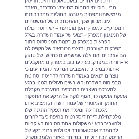
הרסניים אחרים. באוסטאוכונדרוזיס, הדיסק
הבין-חולייתי הסחוס מתייבש בהדרגה, מאבד
מגמישותו ומפחית מגובהו, החוליות מתקרבות זו
לזו, ומכיוון שכך, ההתכתבות של המשטחים
המפרקיים למפרקי הפן מופרעת – יש חוסר יכולת
של המנגנון המפרקי-רצועי של עמוד השדרה. בגלל
הפרעות במפרקים, רקמת המניסקוס התוך
מפרקית מעורבת, ותוצרי הכורואיד של הקפסולה.
gato הם עצבניים והם אלה שמשמשים כחיישן של
אי-רווחה במפרק. בעת ערבוב במפרקים מתקבלים
אותות במערכת העצבים המרכזית המודיעים כי
נוצרים תנאים בעמוד השדרה לדחיסה, סחיטת
מבני חוט השדרה והשורשים העולים ממנו, ברגע
למערכת העצבים המרכזית. המערכת מקבלת
אזעקת אזעקה כזו, הגוף לוקח על הרקע את התפקוד
התומך והמוטורי של עמוד השדרה, ומציב אותו
מלכתחילה, ומעלה את תפקיד ההגנה שלו
מלכתחילה. דירה דיסקרטית בחיפה כיצד להרים
ולהעביר כראוי משקולות אחת הסיבות העיקריות
להחמרת אוסטאוכונדרוזיס ולהיווצרות בקע של
הדיסק הבין חולייתי, במיוחד באזור הלומבוסקרל,