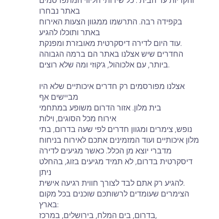
והקריות עד הבית . כל שירותי הליווי המתפרסמים
באתר נבחרו
בקפידה רבה. התרשמו ממגוון הצעות האירוח
באתר ותוכלו להגיע
עוד היום לדירה דיסקרטית מאובזרת ומפנקת.
החדרים שיש אצלנו באתר הם ברמה הגבוהה
ביותר, עם אלכוהול, ג’קוזי ומה שלא רוצים.
אצלנו מפורסמים רק חדרים איכותיים שלא היו
מביישים אף
בית מלון. אזור הדרום משופע במתחמי
אירוח מכל הסוגים, וילות
נופש, צימרים ומגוון חדרים לפי שעה בדרום, בתי
מלון איכותיים ועוד המזמינים אתכם לאירוח בניחוח
מדברי יוצא מן הכלל. כאשר מגיעים לדירה
דיסקרטית בדרום, לא תמיד מגיעים בזוג, בהחלט
ניתן
להגיע רק אתם לבד לצורך חווית רגיעה אישית.
הצימרים שעומדים לרשותכם שוכנים בכל מקום
בארץ:
בדרום, בים המלח, בירושלים, במרכז,